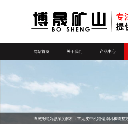
网站首页
关于我们
产品中心
博晟托辊为您深度解析：托辊支架
博晟托辊：常用托辊型号规格表
博晟托辊为您深度解析：常见皮带机跑偏原因和调整
博晟托辊为您深度解析：皮带机自动纠偏装置安装调试