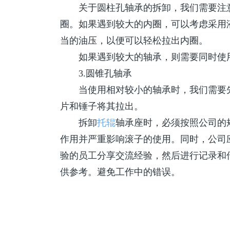
关于圆柱孔轴承的拆卸，我们需要注意
什么是托辊?它又有什么作用呢?
圈。如果遇到较大的内圈，可以考虑采用
博晟托辊为您解析：托辊轴承的优劣对托辊质量的影
当的油压，以便可以轻松拉出内圈。
博晟托辊为您深度解析：皮带机滚筒与托辊技术要
博晟托辊为您深度解析：皮带输送机高速托辊的设计及
如果遇到较大的轴承，则需要同时使用
博晟托辊为您深度解析：托辊支架
3.圆锥孔轴承
博晟托辊：常用托辊型号规格表
当使用相对较小的轴承时，我们需要先
片和锤子将其拉出。
拆卸
托辊
轴承座时，必须按照公司的
作用并严重影响滚子的使用。同时，公司
验的员工分享交流经验，然后进行记录和
供参考。避免工作中的错误。
标签:
托辊
博晟矿山