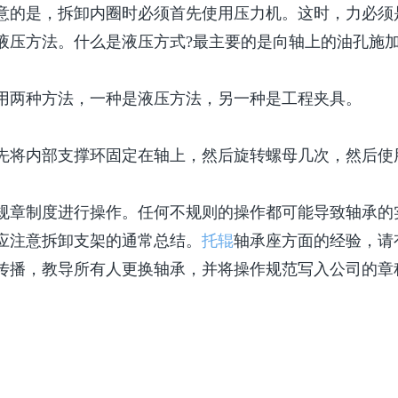
的是，拆卸内圈时必须首先使用压力机。这时，力必须
博晟托辊为您解析：GZT型托辊输送机
液压方法。什么是液压方式?最主要的是向轴上的油孔施
响
博晟托辊为您解析：缓冲托辊橡胶圈的作用​
博
求
博晟托辊为您深度解析：皮带机多年总结设计经验
选用
博晟托辊为您深度解析：皮带输送机调心托辊的配置及影响因素
两种方法，一种是液压方法，另一种是工程夹具。
博晟托辊深度解析：输送带调心托辊调整的基本原则
博晟托辊为您深度解析：煤矿井下用带式输送机托辊技术条件（执行标准：MT821-1999）
将内部支撑环固定在轴上，然后旋转螺母几次，然后使
规章制度进行操作。任何不规则的操作都可能导致轴承的
应注意拆卸支架的通常总结。
托辊
轴承座方面的经验，请
传播，教导所有人更换轴承，并将操作规范写入公司的章