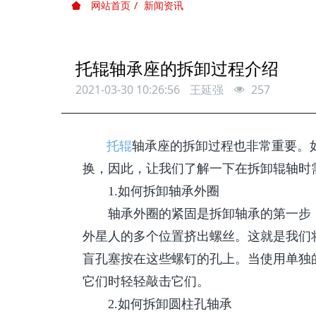
网站首页
新闻资讯
博晟矿山为您深度解析：胶带输送机托辊改造与应
博晟托辊为您深度解析：高分子材质托辊在皮带机中
博晟托辊深度解析：托辊制造与质量控制
托辊轴承座的拆卸过程介绍
博晟矿机深度解析：缓冲托辊哪些因素会影响使用性
2021-03-30 10:26:56
王延强
257
博晟矿山解析：电动滚筒的故障排除方法
博晟矿山解读带式输送机的传动原理及特点
博晟矿山为您解析：缓冲托辊和涂胶托辊的区别
托辊
轴承座的拆卸过程也非常重要。
博晟矿机解析：缓冲托辊的类型和安装原则
换，因此，让我们了解一下在拆卸辊轴时
缓冲托辊配件的优势
1.如何拆卸轴承外圈
托辊与输送带之间的相互影响
轴承外圈的紧固是拆卸轴承的第一步，
托辊之皮带运输机安装技术要求和跑偏原因的分析
托辊知识之带式输送机的传动原理及其特点
外星人的多个位置挤出螺丝。这就是我们
托辊干货分享：造成托辊旋转阻力的因素有哪些？
盲孔塞按在这些螺钉的孔上。当使用单独
托辊知识普及
它们时轻轻敲击它们。
博晟矿机为您深度解析：超高分子量聚乙烯托辊的性能
2.如何拆卸圆柱孔轴承
博晟机械为您深度解析：托辊的组成结构及轴承的选