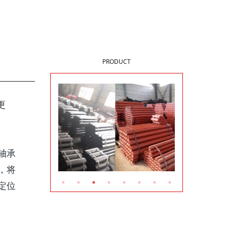
博晟矿山解读：托辊配件的三大重要性
博晟托辊为您深度解析：槽型复合托辊的类型特点
浅谈传动滚筒冒烟问题的分析
样品展示
博晟矿山分享;托辊配件的重要性
PRODUCT
托辊轴承座的拆卸过程介绍
博晟矿山解读：托辊的防腐及密封
晟矿山解读：托辊的维护与托辊支架的优点托辊的维护
更
剖析市场上超高分子量聚乙烯板价格和质量
托辊配件种类的设计与应用
托辊干货分享：传动滚筒和托辊的区别
轴承
托辊干货分享：皮带输送机的噪声及效率优化系统
辊厂家博晟矿机为您解析：传动滚筒为什么会出现裂纹
，将
辊干货分享：带式输送机安装调试跟智能监控故障应用
定位
托辊知识解读：托辊轴承座的使用规范
博晟矿机为您解析：托辊的常用分类及用途特点
托辊的保养维修注意事项