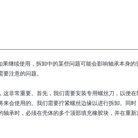
用
博晟托辊为您深度解析：托辊皮带机跑偏的原因分析及解决办法
应用
博晟托辊为您深度解析：煤矿胶带输送机托辊标准
博晟矿机为您解析：传动滚筒发热的原因以及解决方法
能?
博晟矿山分享：托辊轴承的日常维护
博晟矿山为您解析关于托辊的应用结构知识
博晟矿山为您解析：如何提高托辊轴承的使用寿命
博晟矿山深度解析：托辊支架结垢可能造成的后果
博
如果继续使用，拆卸中的某些问题可能会影响轴承本身的
槽型托辊的特点及注意事项
需要注意的问题。
传动滚筒的高效率及其选用要点
博晟矿机为您解读：托辊磨损的4种故障形式
这非常重要。首先，我们需要安装专用螺丝刀，以便在
托辊关于皮带运输机防止跑偏的研究和系统优化
博晟矿机为您解读：如何分辨托辊轴承质量的好坏
托
将来会使用的。我们需要拧紧螺丝边缘以进行拆卸。同时
托辊厂家博晟矿机为您解析：输送带怎么做保养
托
的轴承时，必须在壳体的多个顶部填充橡胶块，并在重新
托辊好文分享：带式输送机托辊跑偏调试方法
优势
带式输送机托辊有哪几种？
用
博晟机械为您解析：平行托辊的使用范围