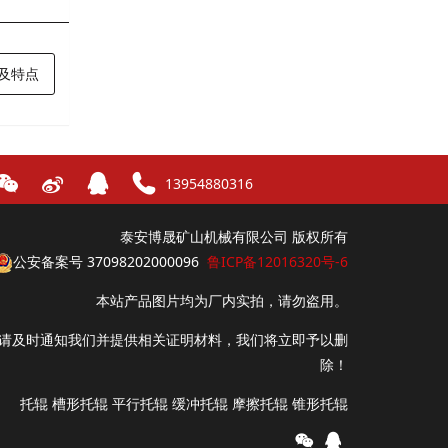
及特点
13954880316
泰安博晟矿山机械有限公司 版权所有
公安备案号 37098202000096
鲁ICP备12016320号-6
本站产品图片均为厂内实拍，请勿盗用。
请及时通知我们并提供相关证明材料，我们将立即予以删
除！
托辊 槽形托辊 平行托辊 缓冲托辊 摩擦托辊 锥形托辊