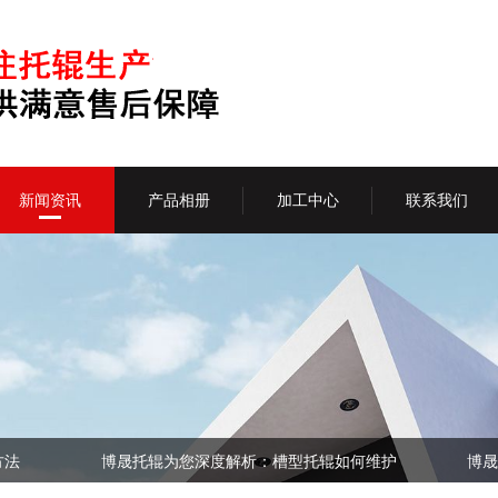
新闻资讯
产品相册
加工中心
联系我们
博晟托辊深度解析：输送带调心托辊调整的基本原则
博晟托辊为您深度解析：煤矿井下用带式输送机托辊技术条件（执行标准：MT821-1999）
方法
博晟托辊为您深度解析：槽型托辊如何维护
说明
博晟托辊为您深度解析：皮带托辊、清扫器安装标准