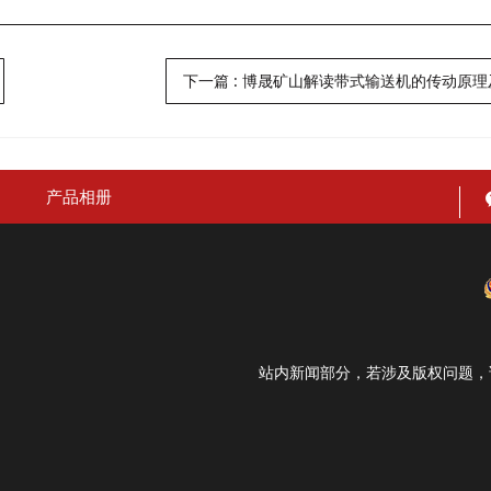
下一篇
:
博晟矿山解读带式输送机的传动原理
产品相册
站内新闻部分，若涉及版权问题，