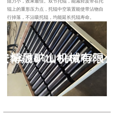
阻力小，效果最佳。双节托辊，能减轻皮带在托
辊上的重形压力点，托辊中空装置能使带沾物自
行掉落，不沾吸托辊，均能延长托辊寿命。