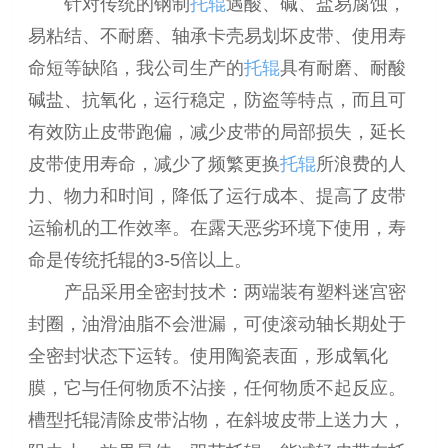
针对传统的钢制
托辊
遇酸、碱、盐易腐蚀，
易粘结、不耐磨、轴承卡壳易划坏皮带、使用寿
命短等缺陷，我公司生产的
托辊
具有耐磨、耐酸
碱盐、抗氧化，运行稳定，防盗等特点，而且可
有效防止皮带跑偏，减少皮带的局部损失，延长
皮带使用寿命，减少了频繁更换
托辊
所浪费的人
力、物力和时间，降低了运行成本、提高了皮带
运输机的工作效率。在露天恶劣环境下使用，寿
命是传统托辊的3-5倍以上。
产品采用全密封技术：两端装有塑料迷宫密
封圈，油滑油脂不会泄漏，可使滚动轴长期处于
全密封状态下运转。使用陶瓷表面，形成氧化
膜，它与任何物质不沾接，任何物质不起反应。
槽型托辊清除皮带沾物，在斜坡皮带上送力大，