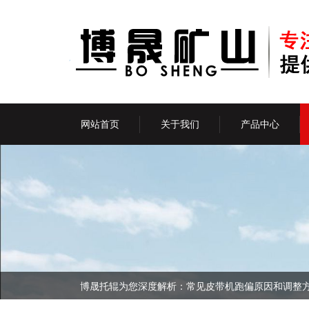
网站首页
关于我们
产品中心
博晟托辊为您深度解析：托辊支架
博晟托辊：常用托辊型号规格表
博晟托辊为您深度解析：常见皮带机跑偏原因和调整
博晟托辊为您深度解析：皮带机自动纠偏装置安装调试