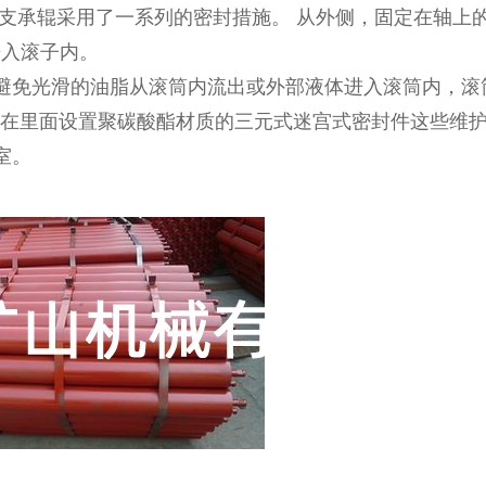
本支承辊采用了一系列的密封措施。 从外侧，固定在轴上
博晟托辊为您解析：GZT型托辊输送机
进入滚子内。
响
博晟托辊为您解析：缓冲托辊橡胶圈的作用​
博
免光滑的油脂从滚筒内流出或外部液体进入滚筒内，滚
求
博晟托辊为您深度解析：皮带机多年总结设计经验
选用
博晟托辊为您深度解析：皮带输送机调心托辊的配置及影响因素
步在里面设置聚碳酸酯材质的三元式迷宫式密封件这些维
博晟托辊深度解析：输送带调心托辊调整的基本原则
室。
博晟托辊为您深度解析：煤矿井下用带式输送机托辊技术条件（执行标准：MT821-1999）