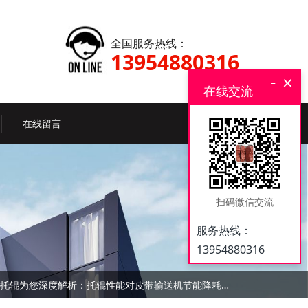
全国服务热线：
13954880316
-
×
在线交流
在线留言
扫码微信交流
服务热线：
博晟托辊深度解析：托辊性能优化与选型标准
13954880316
博晟托辊为您深度解析：超高分子量聚乙烯托辊的特性及优点
博晟托辊为您深度解析：托辊性能对皮带输送机节能降耗的作用
博晟托辊为你解析：托辊密封的重要性