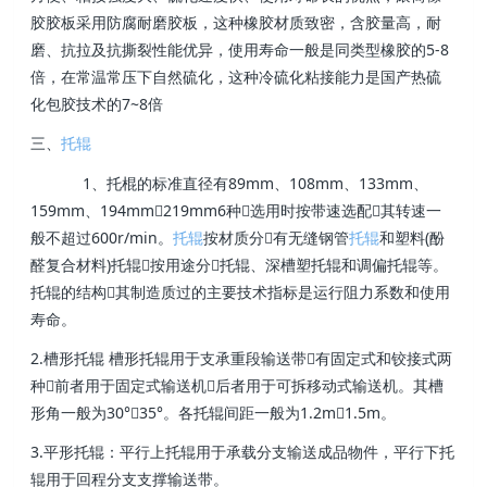
胶胶板采用防腐耐磨胶板，这种橡胶材质致密，含胶量高，耐
磨、抗拉及抗撕裂性能优异，使用寿命一般是同类型橡胶的5-8
倍，在常温常压下自然硫化，这种冷硫化粘接能力是国产热硫
化包胶技术的7~8倍
三、
托辊
1、托棍的标准直径有89mm、108mm、133mm、
159mm、194mm219mm6种选用时按带速选配其转速一
般不超过600r/min。
托辊
按材质分有无缝钢管
托辊
和塑料(酚
醛复合材料)托辊按用途分托辊、深槽塑托辊和调偏托辊等。
托辊的结构其制造质过的主要技术指标是运行阻力系数和使用
寿命。
2.槽形托辊 槽形托辊用于支承重段输送带有固定式和铰接式两
种前者用于固定式输送机后者用于可拆移动式输送机。其槽
形角一般为30°35°。各托辊间距一般为1.2m1.5m。
3.平形托辊：平行上托辊用于承载分支输送成品物件，平行下托
辊用于回程分支支撑输送带。