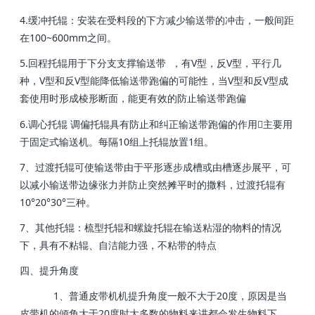
4.缓冲托辊：安装在受料段的下方减少输送带的冲击，一般间距
在100~600mm之间。
5.回程托辊用于下分支支撑输送带 ，有V型，反V型，平行几
种，V型和反V型能降低输送带跑偏的可能性，当V型和反V型成
套使用时形成棱形断面，能更有效的防止输送带跑偏
6.调心托辊 调偏托辊具有防止和纠正输送带跑偏的作用主要用
于固定式输送机。每隔10组上托辊放置1组。
7、过渡托辊可使输送带由于平形逐步成槽或由槽逐步展平，可
以减小输送带边缘张力并防止突然摊平时的撒料，过渡托辊有
10°20°30°三种。
7、其他托辊：梳型托辊和螺旋托辊在输送粘湿的物料的情况
下，具有不粘辊、自洁能力强，不粘带的特点
四、提升角度
1、普通皮带机机提升角度一般不大于20度，原因是当
皮带机的倾角大于20度时大多数的物料来讲都会发生物料下