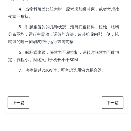
4、当物料落差比较大时，应考虑加缓冲床，或者考虑改
变漏斗形状。
5、引起跑偏的的几种状况，滚筒托辊粘料，松弛，物料
分布不均，运行中震动，调偏的方法，皮带机偏向那一侧，托
辊组的哪一侧朝皮带机运行方向前移
6、螺杆式张紧，張紧力不易控制，运转时张紧力不能恒
定，行程小，因此只用于机长小于80M，
7、功率超过75KW时，可考虑选用液力耦合器。
上一篇
下一篇
样品展示