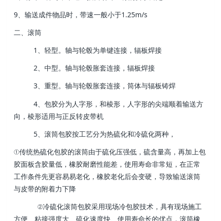
9、输送成件物品时，带速一般小于1.25m/s
二、滚筒
1、轻型。轴与轮毂为单键连接，辐板焊接
2、中型。轴与轮毂胀套连接，辐板焊接
3、重型。轴与轮毂胀套连接，筒体与辐板铸焊
4、包胶分为人字形，和棱形，人字形的尖端顺着输送方
向，棱形适用与正反转皮带机
5、滚筒包胶按工艺分为热硫化和冷硫化两种，
①传统热硫化包胶的滚筒由于硫化压强低，硫含量高，再加上包
胶面板含胶量低，橡胶耐磨性能差，使用寿命非常短，在正常
工作条件先更容易易老化，橡胶老化后会变硬，导致输送滚筒
与皮带的附着力下降
②冷硫化滚筒包胶采用现场冷包胶技术，具有现场施工
方便、粘接强度大、硫化速度快、使用寿命长的优点，滚筒橡