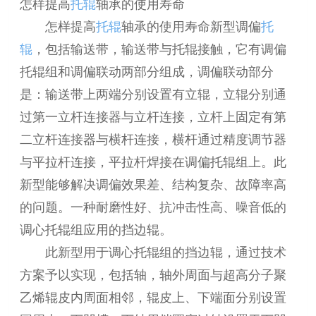
怎样提高
托辊
轴承的使用寿命
怎样提高
托辊
轴承的使用寿命新型调偏
托
辊
，包括输送带，输送带与托辊接触，它有调偏
托辊组和调偏联动两部分组成，调偏联动部分
是：输送带上两端分别设置有立辊，立辊分别通
过第一立杆连接器与立杆连接，立杆上固定有第
二立杆连接器与横杆连接，横杆通过精度调节器
与平拉杆连接，平拉杆焊接在调偏托辊组上。此
新型能够解决调偏效果差、结构复杂、故障率高
的问题。一种耐磨性好、抗冲击性高、噪音低的
调心托辊组应用的挡边辊。
此新型用于调心托辊组的挡边辊，通过技术
方案予以实现，包括轴，轴外周面与超高分子聚
乙烯辊皮内周面相邻，辊皮上、下端面分别设置