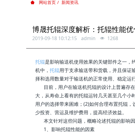
网站首页
新闻资讯
博晟矿山为您深度解析：胶带输送机托辊改造与应
博晟托辊为您深度解析：高分子材质托辊在皮带机中
博晟托辊深度解析：托辊制造与质量控制
博晟托辊深度解析：托辊性能优
博晟矿机深度解析：缓冲托辊哪些因素会影响使用性
2019-09-18 10:12:15
admin
1268
博晟矿山解析：电动滚筒的故障排除方法
博晟矿山解读带式输送机的传动原理及特点
博晟矿山为您解析：缓冲托辊和涂胶托辊的区别
托辊
是影响输送机使用效果的关键部件之一，约占
博晟矿机解析：缓冲托辊的类型和安装原则
机中，
托辊
用于支承输送带和货载，并且保证
缓冲托辊配件的优势
择和选用数量对于输送机的正常使用、稳定运
托辊与输送带之间的相互影响
目前，用户在输送机托辊的设计上普遍存在2
托辊之皮带运输机安装技术要求和跑偏原因的分析
大，从寿命上看有的托辊运转几天甚至几个小
托辊知识之带式输送机的传动原理及其特点
用户的选择带来困难；(2)如何合理布置托辊
托辊干货分享：造成托辊旋转阻力的因素有哪些？
少投资、营运及维护费用，提高经济效益。
托辊知识普及
本文针对这些问题，概略论述托辊的影响因
博晟矿机为您深度解析：超高分子量聚乙烯托辊的性能
1、影响托辊性能的因素
博晟机械为您深度解析：托辊的组成结构及轴承的选