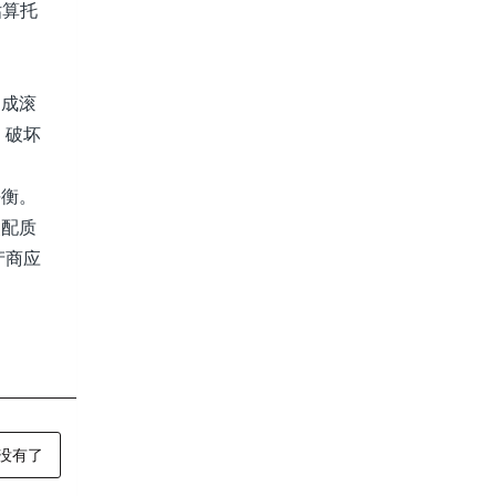
估算托
成滚
，破坏
衡。
配质
产商应
没有了