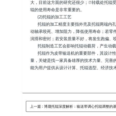
大，目前这方面的研究还很少；⑦转载处托辊
辊的使用寿命是非常重要的。
(2)托辊的加工工艺
托辊的加工精度主要指外壳及托辊两端内孔
动轴承咬死、增加阻力，降低使用寿命；若零
润滑和密封；若安装质量不好，将发生跑偏、
托辊制造工艺会影响托辊动载荷，产生动载
托辊作为皮带输送机的重要部件，其设计性
量，关键是找一家具备雄厚的技术力量、完善
能为用户提供从设计计算、托辊选型、经济技
上一篇
:
博晟托辊深度解析：输送带调心托辊调整的