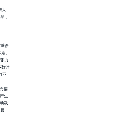
增大
排除，
重静
考虑。
张力
多数计
力不
壳偏
产生
动载
力最