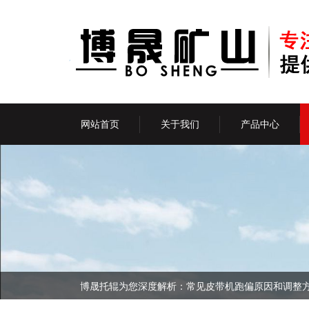
网站首页
关于我们
产品中心
博晟托辊为您深度解析：托辊支架
博晟托辊：常用托辊型号规格表
博晟托辊为您深度解析：常见皮带机跑偏原因和调整
博晟托辊为您深度解析：皮带机自动纠偏装置安装调试