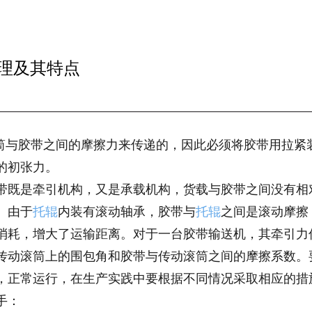
用
博晟托辊为您深度解析：托辊皮带机跑偏的原因分析及解决办法
应用
博晟托辊为您深度解析：煤矿胶带输送机托辊标准
博晟矿机为您解析：传动滚筒发热的原因以及解决方法
理及其特点
能?
博晟矿山分享：托辊轴承的日常维护
博晟矿山为您解析关于托辊的应用结构知识
博晟矿山为您解析：如何提高托辊轴承的使用寿命
博晟矿山深度解析：托辊支架结垢可能造成的后果
博
与胶带之间的摩擦力来传递的，因此必须将胶带用拉紧
槽型托辊的特点及注意事项
的初张力。
传动滚筒的高效率及其选用要点
带既是牵引机构，又是承载机构，货载与胶带之间没有相
博晟矿机为您解读：托辊磨损的4种故障形式
。由于
托辊
内装有滚动轴承，胶带与
托辊
之间是滚动摩擦
托辊关于皮带运输机防止跑偏的研究和系统优化
博晟矿机为您解读：如何分辨托辊轴承质量的好坏
托
消耗，增大了运输距离。对于一台胶带输送机，其牵引力
托辊厂家博晟矿机为您解析：输送带怎么做保养
托
传动滚筒上的围包角和胶带与传动滚筒之间的摩擦系数。
托辊好文分享：带式输送机托辊跑偏调试方法
，正常运行，在生产实践中要根据不同情况采取相应的措
优势
带式输送机托辊有哪几种？
手：
用
博晟机械为您解析：平行托辊的使用范围