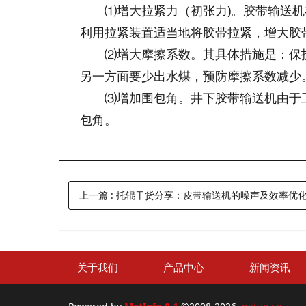
⑴增大拉紧力（初张力)。胶带输送机
什么是托辊?它又有什么作用呢?
利用拉紧装置适当地将胶带拉紧，增大胶
博晟托辊为您解析：托辊轴承的优劣对托辊质量的影
⑵增大摩擦系数。其具体措施是：保护
博晟托辊为您深度解析：皮带机滚筒与托辊技术要
博晟托辊为您深度解析：皮带输送机高速托辊的设计及
另一方面要少出水煤，预防摩擦系数减少
博晟托辊为您深度解析：托辊支架
⑶增加围包角。井下胶带输送机由于工
博晟托辊：常用托辊型号规格表
包角。
上一篇
:
托辊干货分享：皮带输送机的噪声及效率优
关于我们
产品中心
新闻资讯