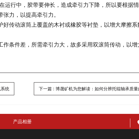
在运行中，胶带要伸长，造成牵引力下降，所以要根据情
博晟托辊为您解析：GZT型托辊输送机
带张力，以提高牵引力。
响
博晟托辊为您解析：缓冲托辊橡胶圈的作用​
博
好传动滚筒上覆盖的木衬或橡胶等衬垫，以增大摩擦系
求
博晟托辊为您深度解析：皮带机多年总结设计经验
选用
博晟托辊为您深度解析：皮带输送机调心托辊的配置及影响因素
。
博晟托辊深度解析：输送带调心托辊调整的基本原则
作条件差，所需牵引力大，故多采用双滚筒传动，以增
博晟托辊为您深度解析：煤矿井下用带式输送机托辊技术条件（执行标准：MT821-1999）
化系统
下一篇
:
博晟矿机为您解读：如何分辨托辊轴承质量
产品相册