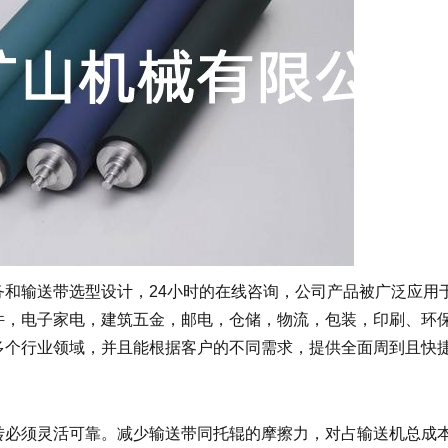
博晟托辊为您解析：GZT型托辊输送机
响
博晟托辊为您解析：缓冲托辊橡胶圈的作用​
博
求
博晟托辊为您深度解析：皮带机多年总结设计经验
选用
博晟托辊为您深度解析：皮带输送机调心托辊的配置及影响因素
博晟托辊深度解析：输送带调心托辊调整的基本原则
博晟托辊为您深度解析：煤矿井下用带式输送机托辊技术条件（执行标准：MT821-1999）
和输送带选型设计，24小时的在线咨询，公司产品被广泛应用
件，电子家电，建筑五金，邮电，仓储，物流，包装，印刷、环
多个行业领域，并且能根据客户的不同需求，提供全面周到且快
必须灵活可靠。减少输送带同托辊的摩擦力，对占输送机总成本