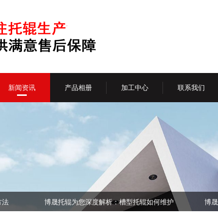
新闻资讯
产品相册
加工中心
联系我们
博晟托辊深度解析：输送带调心托辊调整的基本原则
博晟托辊为您深度解析：煤矿井下用带式输送机托辊技术条件（执行标准：MT821-1999）
方法
博晟托辊为您深度解析：槽型托辊如何维护
说明
博晟托辊为您深度解析：皮带托辊、清扫器安装标准