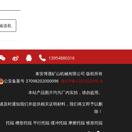
辊输送机
13954880316
泰安博晟矿山机械有限公司 版权所有
公安备案号 37098202000096
鲁ICP备12016320号-6
本站产品图片均为厂内实拍，请勿盗用。
请及时通知我们并提供相关证明材料，我们将立即予以删
除！
托辊 槽形托辊 平行托辊 缓冲托辊 摩擦托辊 锥形托辊