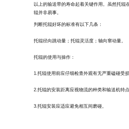
以上的输送带的寿命起着关键作用。虽然托辊
辊并非易事。
判断托辊好坏的标准有以下几条：
托辊径向跳动量；托辊灵活度；轴向窜动量。
托辊的使用与操作：
1.托辊使用前应仔细检查外观有无严重磕碰受
2.托辊的安装距离应视物流的种类和输送机特
3.托辊安装应适应避免相互间磨碰。