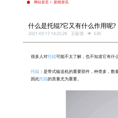
网站首页
新闻资讯
博晟矿山为您深度解析：胶带输送机托辊改造与应
博晟托辊为您深度解析：高分子材质托辊在皮带机中
博晟托辊深度解析：托辊制造与质量控制
什么是托辊?它又有什么作用呢?
博晟矿机深度解析：缓冲托辊哪些因素会影响使用性
2021-03-17 14:25:26
王延强
530
博晟矿山解析：电动滚筒的故障排除方法
博晟矿山解读带式输送机的传动原理及特点
博晟矿山为您解析：缓冲托辊和涂胶托辊的区别
很多人对
托辊
可能不太了解，也不知道它有什
博晟矿机解析：缓冲托辊的类型和安装原则
缓冲托辊配件的优势
托辊
：是带式输送机的重要部件，种类多，数量
托辊与输送带之间的相互影响
因此
托辊
的质量尤为重要。
托辊之皮带运输机安装技术要求和跑偏原因的分析
托辊知识之带式输送机的传动原理及其特点
托辊干货分享：造成托辊旋转阻力的因素有哪些？
托辊知识普及
博晟矿机为您深度解析：超高分子量聚乙烯托辊的性能
博晟机械为您深度解析：托辊的组成结构及轴承的选